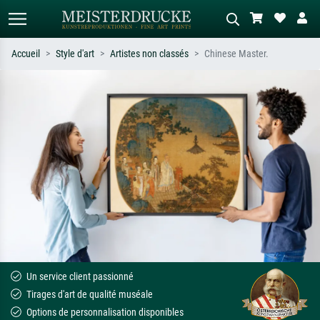
Accueil
Style d'art
Artistes non classés
Chinese Master.
Recherche standard
Recherche d'images IA
Recherchez par artiste, titre ou style –
Décrivez la scène – ex. prairie verte,
ex. Monet, Nuit étoilée,
abstrait avec beaucoup de rouge,
impressionnisme, vague de Hokusai,
tableau sombre, nu debout près d'un
nu.
arbre.
Un service client passionné
Tirages d'art de qualité muséale
Options de personnalisation disponibles