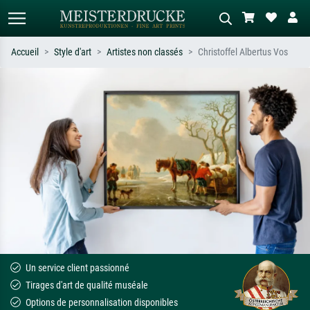
Accueil
Style d'art
Artistes non classés
Christoffel Albertus Vos
Recherche standard
Recherche d'images IA
Recherchez par artiste, titre ou style –
Décrivez la scène – ex. prairie verte,
ex. Monet, Nuit étoilée,
abstrait avec beaucoup de rouge,
impressionnisme, vague de Hokusai,
tableau sombre, nu debout près d'un
nu.
arbre.
Un service client passionné
Tirages d'art de qualité muséale
Options de personnalisation disponibles