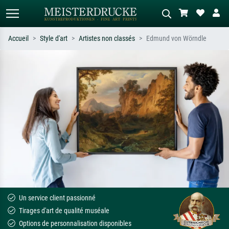
Accueil
Style d'art
Artistes non classés
Edmund von Wörndle
Recherche standard
Recherche d'images IA
Recherchez par artiste, titre ou style –
Décrivez la scène – ex. prairie verte,
ex. Monet, Nuit étoilée,
abstrait avec beaucoup de rouge,
impressionnisme, vague de Hokusai,
tableau sombre, nu debout près d'un
nu.
arbre.
Un service client passionné
Tirages d'art de qualité muséale
Options de personnalisation disponibles