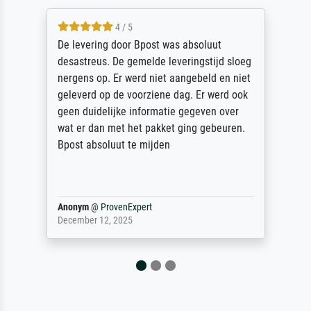
 / 5
5 / 5
oor Bpost was absoluut
Sehr gute Qualitä
e gemelde leveringstijd sloeg
des Rahmens! Unse
r werd niet aangebeld en niet
sorgfältig und sic
e voorziene dag. Er werd ook
unbeschadet bei u
ke informatie gegeven over
unser letzter Meis
t het pakket ging gebeuren.
Dank!
t te mijden
enExpert
Reinhold,
@
ProvenE
2025
April 22, 2026