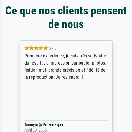
Ce que nos clients pensent
de nous
4.5 / 5
ik beoordeel Meisterdrucke zeer positief.
Door de 69505 beschikbare kunstenaars
scrollen is echter onbegonnen werk (na
stoppen begint het weer van voor af aan).
Als er naar een bepaalde kunstenaar
gevraagd wordt krijg je ook een aantal
werken van andere wat het onoverzichtelijk
maakt (bvb zoek Ros = ook Rops, Rose etc).
Waarom duidt u ...
philip
@
ProvenExpert
September 23, 2025