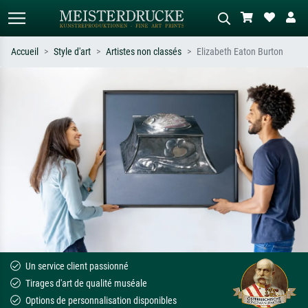
Accueil
Style d'art
Artistes non classés
Elizabeth Eaton Burton
Recherche standard
Recherche d'images IA
Recherchez par artiste, titre ou style –
Décrivez la scène – ex. prairie verte,
ex. Monet, Nuit étoilée,
abstrait avec beaucoup de rouge,
impressionnisme, vague de Hokusai,
tableau sombre, nu debout près d'un
nu.
arbre.
Un service client passionné
Tirages d'art de qualité muséale
Options de personnalisation disponibles