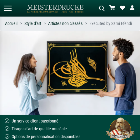
Accueil
Style d'art
Artistes non classés
Executed by Sami Efendi
Recherche standard
Recherche d'images IA
Recherchez par artiste, titre ou style –
Décrivez la scène – ex. prairie verte,
ex. Monet, Nuit étoilée,
abstrait avec beaucoup de rouge,
impressionnisme, vague de Hokusai,
tableau sombre, nu debout près d'un
nu.
arbre.
Un service client passionné
Tirages d'art de qualité muséale
Options de personnalisation disponibles