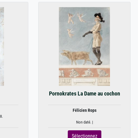
Pornokrates La Dame au cochon
Félicien Rops
8.
Non daté. |
Sélectionnez