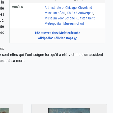
 la
MUSÉES
Art Institute of Chicago
,
Cleveland
 de
Museum of Art
,
KMSKA Antwerpen
,
des
Museum voor Schone Kunsten Gent
,
uc,
Metropolitan Museum of Art
 de
vec
162 œuvres chez Meisterdrucke
Wikipedia: Félicien Rops
ses
sont elles qui l'ont soigné lorsqu'il a été victime d'un accident
jusqu'à sa mort.