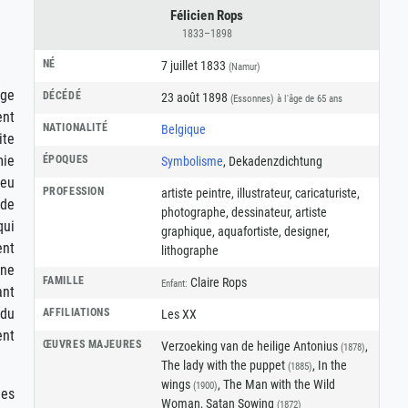
Félicien Rops
1833–1898
NÉ
7 juillet 1833
(Namur)
ège
DÉCÉDÉ
23 août 1898
(Essonnes)
à l'âge de 65 ans
ent
NATIONALITÉ
Belgique
ite
mie
ÉPOQUES
Symbolisme
, Dekadenzdichtung
veu
PROFESSION
artiste peintre
,
illustrateur
,
caricaturiste
,
 de
photographe
,
dessinateur
,
artiste
qui
graphique
,
aquafortiste
,
designer
,
ent
lithographe
une
FAMILLE
Claire Rops
Enfant:
ant
 du
AFFILIATIONS
Les XX
ent
ŒUVRES MAJEURES
Verzoeking van de heilige Antonius
,
(1878)
The lady with the puppet
, In the
(1885)
wings
, The Man with the Wild
(1900)
les
Woman, Satan Sowing
(1872)