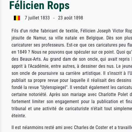
Félicien Rops
7 juillet 1833 - 23 août 1898
Fils d'un riche fabricant de textile, Félicien Joseph Victor R
jésuite de Namur, sa ville natale en Belgique. Dès son plus
caricaturer ses professeurs. Est-ce que ces caricatures peu fla
en 1849 ? Nous ne pouvons que spéculer sur ce point. Quoi qu'il 
des Beaux-Arts. Au grand dam de son oncle, qui avait repris 
apprit à l'Académie, entre autres, à dessiner des nus. Le je
son oncle de poursuivre sa carrière artistique. Il s'inscrit à 
publiait sa propre revue pour laquelle il réalisait des dessi
fondé la revue "Uylenspiegel". Il vendait également les caricatu
certaine notoriété. Après son mariage avec Charlotte Polet 
fortement limiter son engagement pour la publication et final
tribunal et une activité de caricaturiste n'était tout simple
éteinte.
Il est néanmoins resté ami avec Charles de Coster et a travaillé p