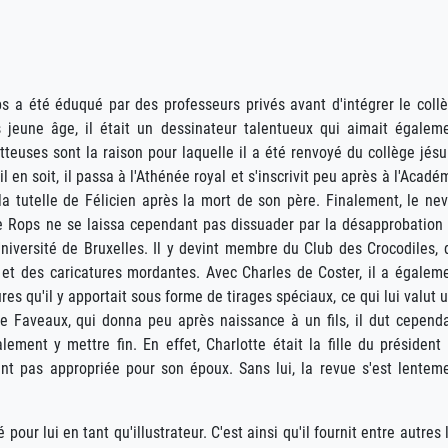
ops a été éduqué par des professeurs privés avant d'intégrer le coll
 jeune âge, il était un dessinateur talentueux qui aimait égalem
tteuses sont la raison pour laquelle il a été renvoyé du collège jésu
en soit, il passa à l'Athénée royal et s'inscrivit peu après à l'Acadé
la tutelle de Félicien après la mort de son père. Finalement, le ne
une Rops ne se laissa cependant pas dissuader par la désapprobation
l'Université de Bruxelles. Il y devint membre du Club des Crocodiles, 
ns et des caricatures mordantes. Avec Charles de Coster, il a égalem
res qu'il y apportait sous forme de tirages spéciaux, ce qui lui valut 
de Faveaux, qui donna peu après naissance à un fils, il dut cepend
ement y mettre fin. En effet, Charlotte était la fille du président
ment pas appropriée pour son époux. Sans lui, la revue s'est lentem
our lui en tant qu'illustrateur. C'est ainsi qu'il fournit entre autres 