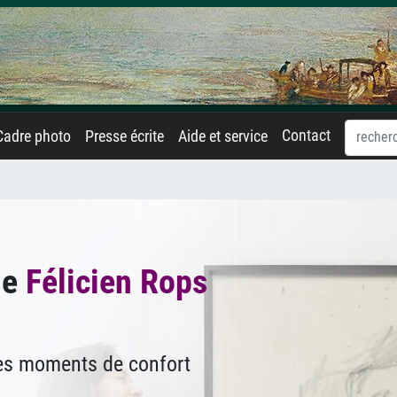
Contact
Cadre photo
Presse écrite
Aide et service
de
Félicien Rops
des moments de confort