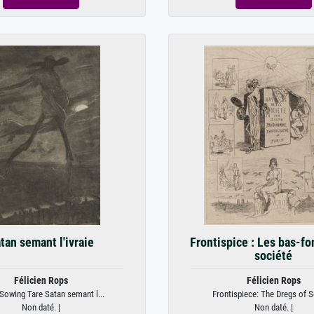
tan semant l'ivraie
Frontispice : Les bas-fo
société
Félicien Rops
Félicien Rops
Sowing Tare Satan semant l...
Frontispiece: The Dregs of So
Non daté. |
Non daté. |