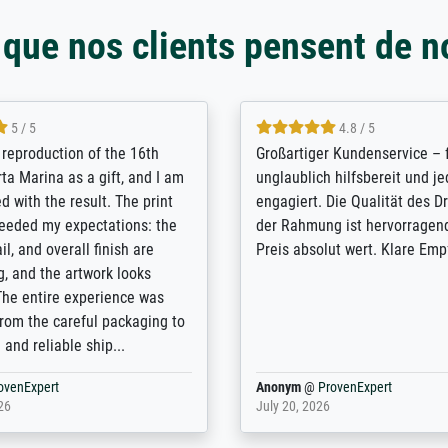
 que nos clients pensent de n
5 / 5
5 / 5
t Meisterdrucke strives to
Outstanding quality and cus
lients demands, and provides
support. - the quality of the pr
ice on how to obtain the best
excellent and difficult to dist
 the prints requested by the
from the real thing; it will be
e company has a vast
for high-quality art prints fro
of prints to choose from, and
the quality of the framing is e
e excellent service also with
the customisation options for
prints which are not in that
are broad - the customer sup
. Highly recommended!
colleagues are truly super...
rovenExpert
Anonym
@
ProvenExpert
6
January 12, 2026