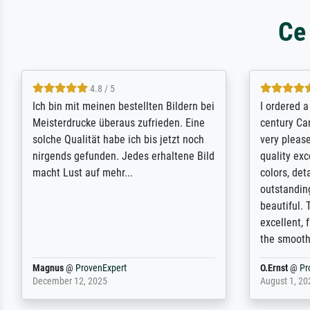
Ce
5 / 5
Rundum positive Erfahrung. Die
The team a
Ausführung des Auftrags hat eine Weile
meet its c
gedauert, die angekündigte Lieferzeit
expert adv
wurde aber letztlich sogar etwas
results for
unterschritten. Die Qualität des Papiers
client. Th
und des Drucks (Farben, Details usw.) ist
repertoire 
nicht nur gut, sondern hervorragend.
will provid
Selbst ein Druck ist damit ein Kunstwerk
regards to 
im eigenen Sinne. Definitiv den Pre...
repertoire
Dr.
@
ProvenExpert
Anonym
@
P
February 3, 2026
April 22, 202