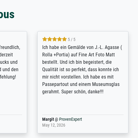
ous
4.8 / 5
tomer
Qualité absolument irréprochable.
inting is
Extraordinaire diversité des thèmes
inguish
abordés et personnalisation des
 my go-to
demandes (recadrage, réajustement des
m now on -
couleurs). Relation clientèle parfaite.
xcellent -
Transport, réception sans aucun
 the work
problème. Merci à toute l'équipe ! Hervé
port
Anonym
@
ProvenExpert
March 31, 2025