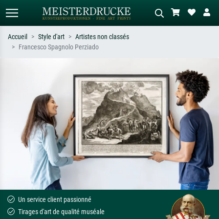
Accueil
Style d'art
Artistes non classés
Francesco Spagnolo Perziado
Recherche standard
Recherche d'images IA
Recherchez par artiste, titre ou style –
Décrivez la scène – ex. prairie verte,
ex. Monet, Nuit étoilée,
abstrait avec beaucoup de rouge,
impressionnisme, vague de Hokusai,
tableau sombre, nu debout près d'un
nu.
arbre.
Un service client passionné
Tirages d'art de qualité muséale