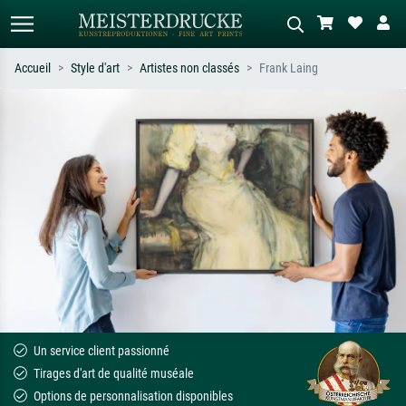
Accueil
Style d'art
Artistes non classés
Frank Laing
Recherche standard
Recherche d'images IA
Recherchez par artiste, titre ou style –
Décrivez la scène – ex. prairie verte,
ex. Monet, Nuit étoilée,
abstrait avec beaucoup de rouge,
impressionnisme, vague de Hokusai,
tableau sombre, nu debout près d'un
nu.
arbre.
Un service client passionné
Tirages d'art de qualité muséale
Options de personnalisation disponibles