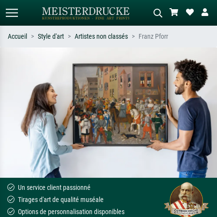
Accueil
Style d'art
Artistes non classés
Franz Pforr
Recherche standard
Recherche d'images IA
Recherchez par artiste, titre ou style –
Décrivez la scène – ex. prairie verte,
ex. Monet, Nuit étoilée,
abstrait avec beaucoup de rouge,
impressionnisme, vague de Hokusai,
tableau sombre, nu debout près d'un
nu.
arbre.
Un service client passionné
Tirages d'art de qualité muséale
Options de personnalisation disponibles