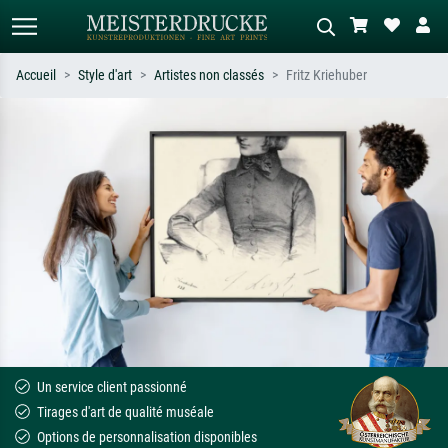
Accueil
Style d'art
Artistes non classés
Fritz Kriehuber
Recherche standard
Recherche d'images IA
Recherchez par artiste, titre ou style –
Décrivez la scène – ex. prairie verte,
ex. Monet, Nuit étoilée,
abstrait avec beaucoup de rouge,
impressionnisme, vague de Hokusai,
tableau sombre, nu debout près d'un
nu.
arbre.
Un service client passionné
Tirages d'art de qualité muséale
Options de personnalisation disponibles