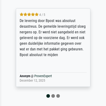
5 / 5
Sehr gute Qualität des Leinwanddrucks und
des Rahmens! Unser Bild wurde sehr
sorgfältig und sicher verpackt, so dass es
unbeschadet bei uns ankam. Es wird nicht
unser letzter Meisterdruck sein. Vielen
Dank!
Reinhold,
@
ProvenExpert
April 22, 2026