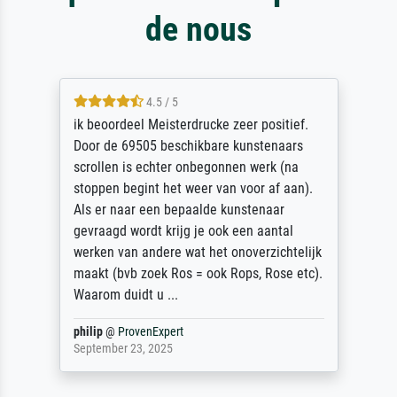
de nous
5 / 5
Die Zufriedenheit ist auch nicht dadurch
getrübt, dass das Bild entgegen einer
angegebenen Lieferanschrift (sollte eine
Überraschung für die normannische
Ehefrau sein zum Hochzeits- gleichzeitig
auch Geburtstag sein) doch nach zu Hause
zugestellt wurde.
Jürgen
@
ProvenExpert
April 22, 2026