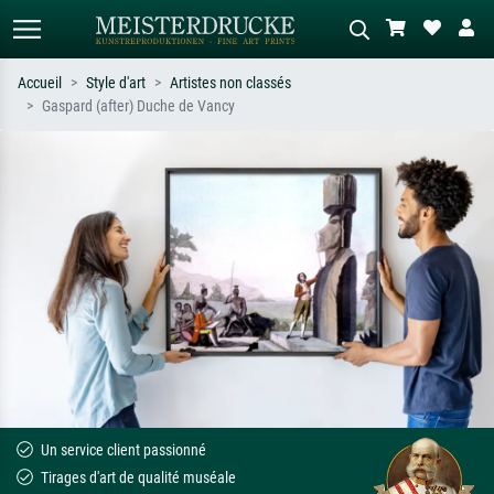
Accueil
Style d'art
Artistes non classés
Gaspard (after) Duche de Vancy
Recherche standard
Recherche d'images IA
Recherchez par artiste, titre ou style –
Décrivez la scène – ex. prairie verte,
ex. Monet, Nuit étoilée,
abstrait avec beaucoup de rouge,
impressionnisme, vague de Hokusai,
tableau sombre, nu debout près d'un
nu.
arbre.
Un service client passionné
Tirages d'art de qualité muséale