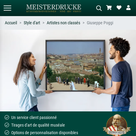
Accueil
Style d'art
Artistes non classés
Giuseppe Poggi
Recherche standard
Recherche d'images IA
Recherchez par artiste, titre ou style –
Décrivez la scène – ex. prairie verte,
ex. Monet, Nuit étoilée,
abstrait avec beaucoup de rouge,
impressionnisme, vague de Hokusai,
tableau sombre, nu debout près d'un
nu.
arbre.
Un service client passionné
Tirages d'art de qualité muséale
Options de personnalisation disponibles