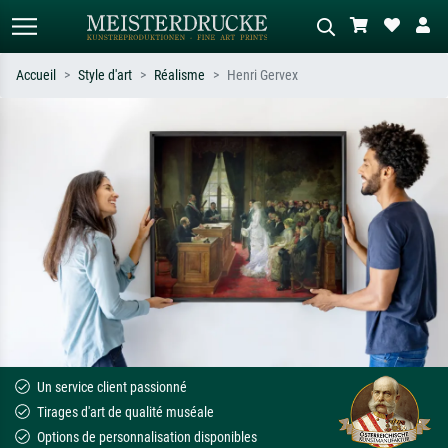
Accueil
Style d'art
Réalisme
Henri Gervex
Recherche standard
Recherche d'images IA
Recherchez par artiste, titre ou style –
Décrivez la scène – ex. prairie verte,
ex. Monet, Nuit étoilée,
abstrait avec beaucoup de rouge,
impressionnisme, vague de Hokusai,
tableau sombre, nu debout près d'un
nu.
arbre.
Un service client passionné
Tirages d'art de qualité muséale
Options de personnalisation disponibles