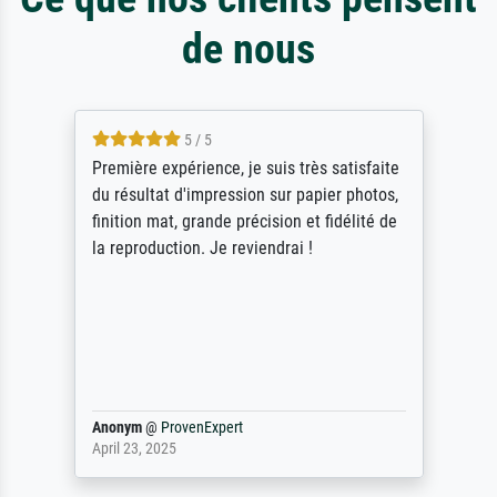
de nous
5 / 5
ère expérience, je suis très satisfaite
ik beoorde
sultat d'impression sur papier photos,
Door de 6
ion mat, grande précision et fidélité de
scrollen 
production. Je reviendrai !
stoppen b
Als er na
gevraagd w
werken va
maakt (bv
Waarom dui
ym
@
ProvenExpert
philip
@
Pr
23, 2025
September 