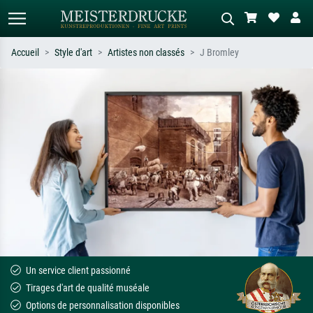
Accueil
Style d'art
Artistes non classés
J Bromley
Recherche standard
Recherche d'images IA
Recherchez par artiste, titre ou style –
Décrivez la scène – ex. prairie verte,
ex. Monet, Nuit étoilée,
abstrait avec beaucoup de rouge,
impressionnisme, vague de Hokusai,
tableau sombre, nu debout près d'un
nu.
arbre.
Un service client passionné
Tirages d'art de qualité muséale
Options de personnalisation disponibles