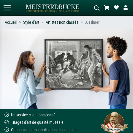
Accueil
Style d'art
Artistes non classés
J. Filmer
Recherche standard
Recherche d'images IA
Recherchez par artiste, titre ou style –
Décrivez la scène – ex. prairie verte,
ex. Monet, Nuit étoilée,
abstrait avec beaucoup de rouge,
impressionnisme, vague de Hokusai,
tableau sombre, nu debout près d'un
nu.
arbre.
Un service client passionné
Tirages d'art de qualité muséale
Options de personnalisation disponibles