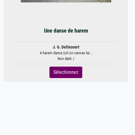
Une danse de harem
J. G. Delincourt
A harem dance (oil on canvas lai...
Non daté. |
Sélectionnez