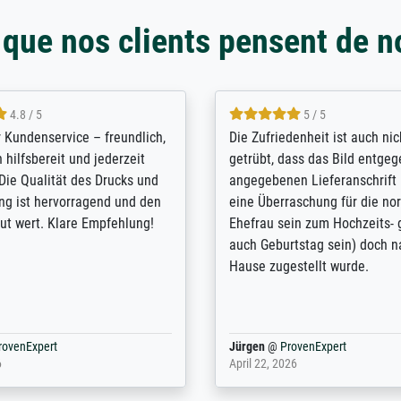
 que nos clients pensent de n
5 / 5
4.8 / 5
innerungsbuch mit der
Hervorragende Qualität. Man 
eines Großvaters aus dem 1.
vieles anpassen lassen, wie z
enötigte ich ein
Randentfernung, Farbe, Hellig
lles Bild. Das habe ich bei
Kontrast und Weiteres. Sehr 
nden. Bei der Auswahl der
Kontaktperson per Mail. Das B
-Qualität wurde ich sehr gut
Kunstdruck) wurde sehr gut ve
 beraten. Der Versand mit
sehr starke Papprolle mit Pla
ppe war perfekt. Ich bin sehr
und innen mit Papierknüllern 
und empfehle Sie gerne
Zwischenräumen gefüllt. Einzig
en ...
ovenExpert
Anonym
@
ProvenExpert
 2026
August 12, 2025