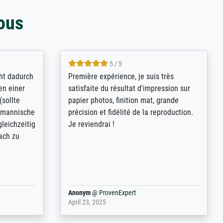
ous
4.8 / 5
kann sich
Qualité absolument irréprochable.
.B.:
Extraordinaire diversité des thèmes
keit,
abordés et personnalisation des
freundliche
demandes (recadrage, réajustement des
ild (ein
couleurs). Relation clientèle parfaite.
rpackt -
Transport, réception sans aucun
stikdeckeln
problème. Merci à toute l'équipe ! Hervé
in den
 der P...
Anonym
@
ProvenExpert
March 31, 2025