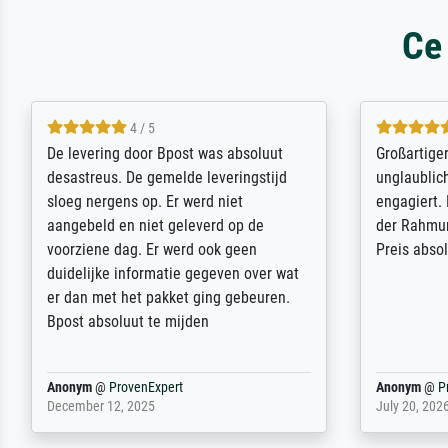
Ce
5 / 5
Sehr gute Qualität des Leinwanddrucks
Für ein Er
und des Rahmens! Unser Bild wurde
Feldpost m
sehr sorgfältig und sicher verpackt, so
Weltkrieg b
dass es unbeschadet bei uns ankam. Es
ausdrucksvo
wird nicht unser letzter Meisterdruck
Ihnen gefu
sein. Vielen Dank!
Fotopapier
am Telefon
stabiler Pa
zufrieden 
weiter. Viel
Reinhold,
@
ProvenExpert
Margot
@
Pr
April 22, 2026
February 20,