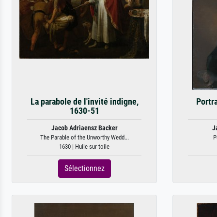
La parabole de l'invité indigne,
Portra
1630-51
Jacob Adriaensz Backer
J
The Parable of the Unworthy Wedd...
P
1630 | Huile sur toile
Sélectionnez