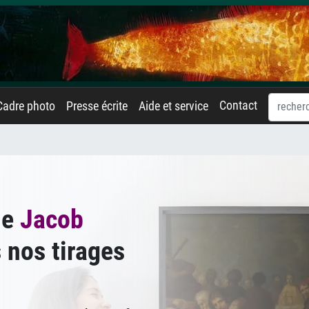
Contact
Cadre photo
Presse écrite
Aide et service
de
Jacob
 nos tirages