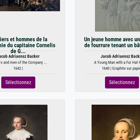
ciers et hommes de la
Un jeune homme avec un
ie du capitaine Cornelis
de fourrure tenant un bât
de G...
acob Adriaensz Backer
Jacob Adriaensz Back
rs and men of the Company ...
A Young Man with a Fur Hat H
1642 |
1640 | Graphite sur papi
Sélectionnez
Sélectionnez