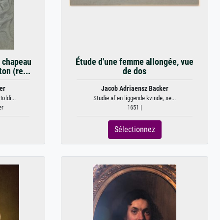
 chapeau
Étude d'une femme allongée, vue
on (re...
de dos
er
Jacob Adriaensz Backer
oldi...
Studie af en liggende kvinde, se...
er
1651 |
Sélectionnez