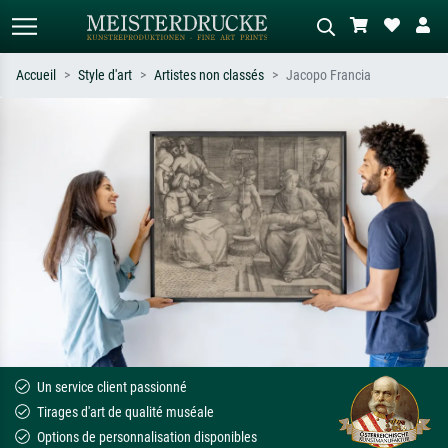
Accueil
Style d'art
Artistes non classés
Jacopo Francia
Recherche standard
Recherche d'images IA
Recherchez par artiste, titre ou style –
Décrivez la scène – ex. prairie verte,
ex. Monet, Nuit étoilée,
abstrait avec beaucoup de rouge,
impressionnisme, vague de Hokusai,
tableau sombre, nu debout près d'un
nu.
arbre.
Un service client passionné
Tirages d'art de qualité muséale
Options de personnalisation disponibles