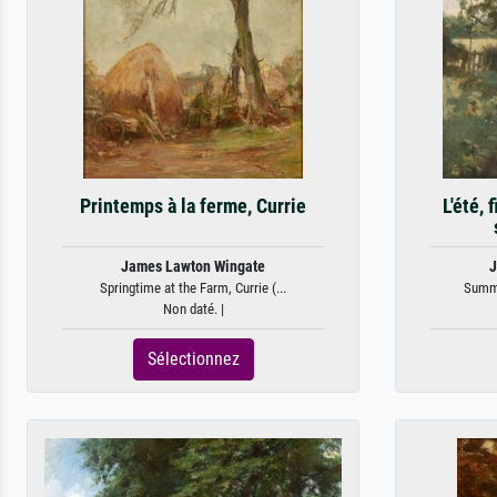
Printemps à la ferme, Currie
L'été,
James Lawton Wingate
J
Springtime at the Farm, Currie (...
Summer
Non daté. |
Sélectionnez