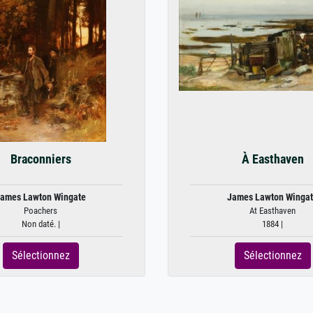
Braconniers
À Easthaven
ames Lawton Wingate
James Lawton Winga
Poachers
At Easthaven
Non daté. |
1884 |
Sélectionnez
Sélectionnez