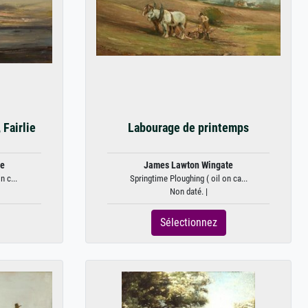
 Fairlie
Labourage de printemps
te
James Lawton Wingate
n c...
Springtime Ploughing ( oil on ca...
Non daté. |
Sélectionnez