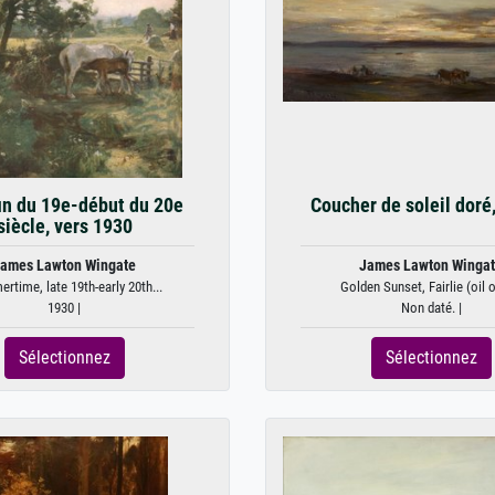
 fin du 19e-début du 20e
Coucher de soleil doré,
siècle, vers 1930
ames Lawton Wingate
James Lawton Winga
time, late 19th-early 20th...
Golden Sunset, Fairlie (oil o
1930 |
Non daté. |
Sélectionnez
Sélectionnez