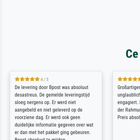
Ce
5 / 5
Sehr gute Qualität des Leinwanddrucks
Für ein Er
und des Rahmens! Unser Bild wurde
Feldpost m
sehr sorgfältig und sicher verpackt, so
Weltkrieg b
dass es unbeschadet bei uns ankam. Es
ausdrucksvo
wird nicht unser letzter Meisterdruck
Ihnen gefu
sein. Vielen Dank!
Fotopapier
am Telefon
stabiler Pa