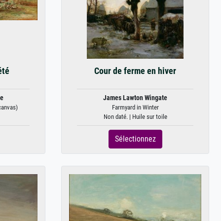
été
Cour de ferme en hiver
te
James Lawton Wingate
canvas)
Farmyard in Winter
Non daté. | Huile sur toile
Sélectionnez