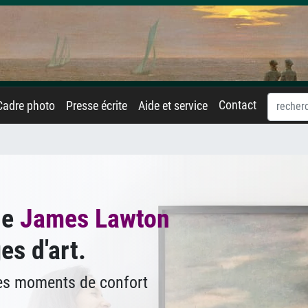
Contact
Cadre photo
Presse écrite
Aide et service
de
James Lawton
es d'art.
des moments de confort