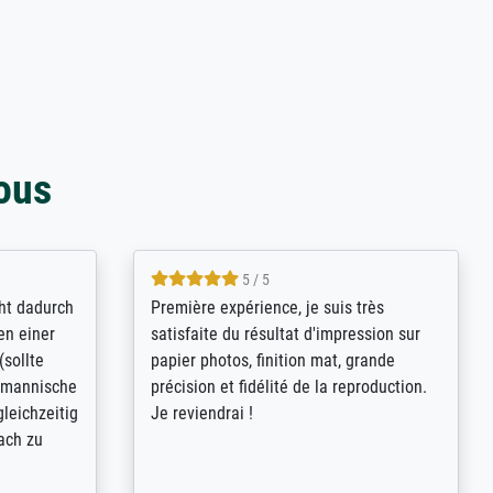
ous
4.8 / 5
kann sich
Qualité absolument irréprochable.
.B.:
Extraordinaire diversité des thèmes
keit,
abordés et personnalisation des
freundliche
demandes (recadrage, réajustement des
ild (ein
couleurs). Relation clientèle parfaite.
rpackt -
Transport, réception sans aucun
stikdeckeln
problème. Merci à toute l'équipe ! Hervé
in den