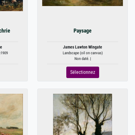
chrie
Paysage
te
James Lawton Wingate
c1909
Landscape (oil on canvas)
Non daté. |
Sélectionnez