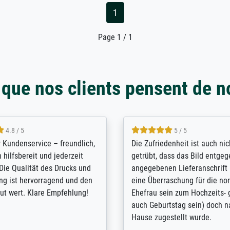
1
Page 1 / 1
 que nos clients pensent de n
5 / 5
4.8 / 5
innerungsbuch mit der
Hervorragende Qualität. Man 
eines Großvaters aus dem 1.
vieles anpassen lassen, wie z
enötigte ich ein
Randentfernung, Farbe, Hellig
lles Bild. Das habe ich bei
Kontrast und Weiteres. Sehr 
nden. Bei der Auswahl der
Kontaktperson per Mail. Das B
-Qualität wurde ich sehr gut
Kunstdruck) wurde sehr gut ve
 beraten. Der Versand mit
sehr starke Papprolle mit Pla
ppe war perfekt. Ich bin sehr
und innen mit Papierknüllern 