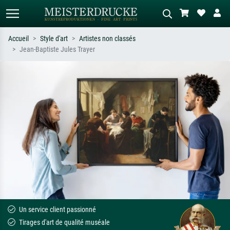
Accueil
Style d'art
Artistes non classés
Jean-Baptiste Jules Trayer
Recherche standard
Recherche d'images IA
Recherchez par artiste, titre ou style –
Décrivez la scène – ex. prairie verte,
ex. Monet, Nuit étoilée,
abstrait avec beaucoup de rouge,
impressionnisme, vague de Hokusai,
tableau sombre, nu debout près d'un
nu.
arbre.
Un service client passionné
Tirages d'art de qualité muséale