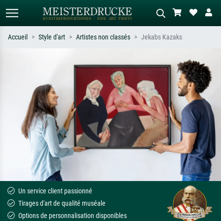
Accueil
Style d'art
Artistes non classés
Jekabs Kazaks
Recherche standard
Recherche d'images IA
Recherchez par artiste, titre ou style –
Décrivez la scène – ex. prairie verte,
ex. Monet, Nuit étoilée,
abstrait avec beaucoup de rouge,
impressionnisme, vague de Hokusai,
tableau sombre, nu debout près d'un
nu.
arbre.
Un service client passionné
Tirages d'art de qualité muséale
Options de personnalisation disponibles