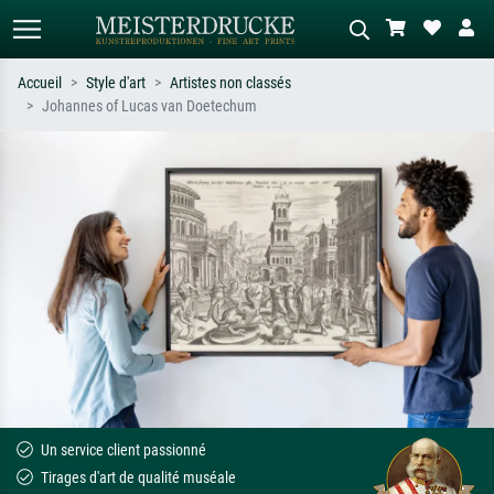
Accueil
Style d'art
Artistes non classés
Johannes of Lucas van Doetechum
Recherche standard
Recherche d'images IA
Recherchez par artiste, titre ou style –
Décrivez la scène – ex. prairie verte,
ex. Monet, Nuit étoilée,
abstrait avec beaucoup de rouge,
impressionnisme, vague de Hokusai,
tableau sombre, nu debout près d'un
nu.
arbre.
Un service client passionné
Tirages d'art de qualité muséale