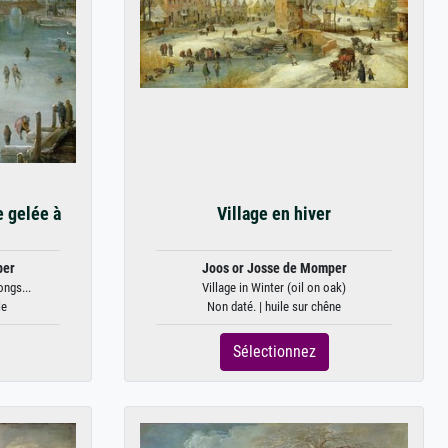
e gelée à
Village en hiver
per
Joos or Josse de Momper
ongs...
Village in Winter (oil on oak)
le
Non daté. | huile sur chêne
Sélectionnez