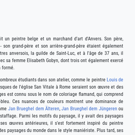
un peintre belge et un marchand d'art d'Anvers. Son père,
- son grand-père et son arrière-grand-père étaient également
es anversois, la guilde de Saint-Luc, et à l'âge de 37 ans, il
avec sa femme Elisabeth Gobyn, dont trois ont également exercé
a formé.
 nombreux étudiants dans son atelier, comme le peintre
Louis de
esques de l'église San Vitale à Rome seraient son œuvre et des
sages est connu sous le nom de coloriage flamand, qui comprend
ris-bleu. Ces nuances de couleurs montrent une dominance de
comme
Jan Brueghel dem Älteren
,
Jan Brueghel dem Jüngeren
ou
staffage. Parmi les motifs du paysage, il y avait des paysages
es œuvres antérieures, il s'est fortement inspiré du peintre
es paysages du monde dans le style maniériste. Plus tard, ses