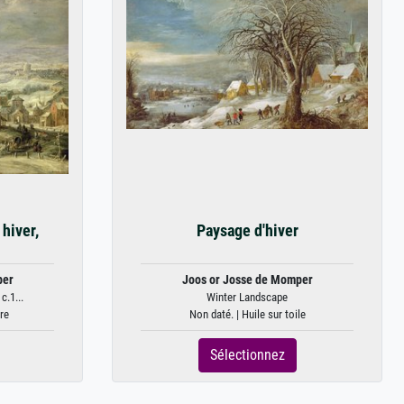
hiver,
Paysage d'hiver
per
Joos or Josse de Momper
c.1...
Winter Landscape
re
Non daté. | Huile sur toile
Sélectionnez