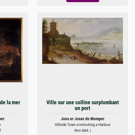
 de la mer
Ville sur une colline surplombant
un port
per
Joos or Josse de Momper
a
Hillside Town overlooking a Harbour
d
Non daté. |