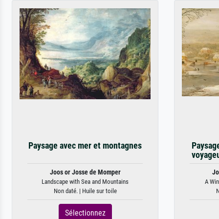
Paysage avec mer et montagnes
Paysage
voyageu
Joos or Josse de Momper
Jo
Landscape with Sea and Mountains
A Win
Non daté. | Huile sur toile
N
Sélectionnez