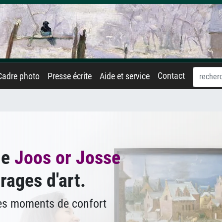
Contact
Cadre photo
Presse écrite
Aide et service
de
Joos or Josse
rages d'art.
des moments de confort