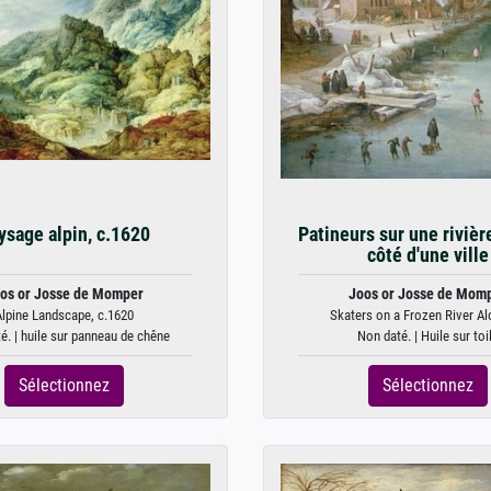
ysage alpin, c.1620
Patineurs sur une rivièr
côté d'une ville
os or Josse de Momper
Joos or Josse de Mom
lpine Landscape, c.1620
Skaters on a Frozen River Al
é. | huile sur panneau de chêne
Non daté. | Huile sur toi
Sélectionnez
Sélectionnez