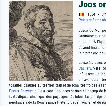
Joos o
1564 - 5 fé
Peinture flamand
Josse de Momper
Bartholomäus de 
peintres. À l'âge
devient finalemen
la profession de 
Josse était très 
Caullery
. Vers 15
influences italie
un avant-plan br
tonalités chaudes au premier plan et de tonalités froides à l'
Peeter Snayers
, qui est connu pour ses scènes de champ de ba
fantastiques ainsi que des paysages réalistes. La principal
néerlandais de la Renaissance Pieter Bruegel l'Ancien et du 