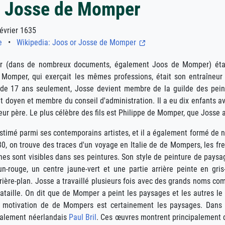
r Josse de Momper
vrier 1635
e
•
Wikipedia: Joos or Josse de Momper
 (dans de nombreux documents, également Joos de Momper) était 
Momper, qui exerçait les mêmes professions, était son entraîneur 
 de 17 ans seulement, Josse devient membre de la guilde des peintr
t doyen et membre du conseil d'administration. Il a eu dix enfants 
leur père. Le plus célèbre des fils est Philippe de Momper, que Josse 
estimé parmi ses contemporains artistes, et il a également formé de
80, on trouve des traces d'un voyage en Italie de de Mompers, les fr
nnes sont visibles dans ses peintures. Son style de peinture de pay
un-rouge, un centre jaune-vert et une partie arrière peinte en g
arrière-plan. Josse a travaillé plusieurs fois avec des grands noms 
taille. On dit que de Momper a peint les paysages et les autres le 
e motivation de de Mompers est certainement les paysages. Dans s
également néerlandais
Paul Bril
. Ces œuvres montrent principalement d