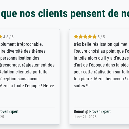
 que nos clients pensent de n
5 / 5
4 / 5
bin sehr über die Qualität
De levering door Bpost was a
Diese Drucke haben all´meine
desastreus. De gemelde lever
n übertroffen. Desgleichen
sloeg nergens op. Er werd nie
 der Bestellung. Grosses
aangebeld en niet geleverd o
t.
voorziene dag. Er werd ook g
duidelijke informatie gegeve
er dan met het pakket ging g
Bpost absoluut te mijden
rovenExpert
Anonym
@
ProvenExpert
5
December 12, 2025