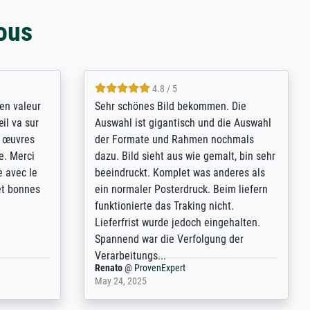
ous
4.8 / 5
bsoluut
So, I ordered a large print of The
ingstijd
Annunciation by Fra Angelico from a
t
very large and popular American
p de
"art/poster" site advertising giclee print
een
quality. The quality for a large print was
n over wat
atrocious. They refunded me when I sent
ebeuren.
pictures of the blurry print vs. a
Wikipedia commons representation.
They stated they couldn't do ...
Anonym
@
ProvenExpert
December 4, 2025