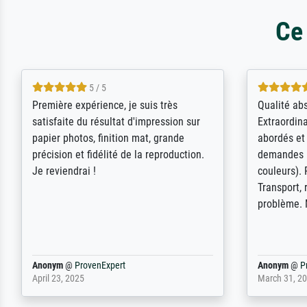
Ce
4.5 / 5
ik beoordeel Meisterdrucke zeer
Wow....ich 
positief. Door de 69505 beschikbare
erstaunt. 
kunstenaars scrollen is echter
Erwartunge
onbegonnen werk (na stoppen begint
der Ablauf
het weer van voor af aan). Als er naar
Komplimen
een bepaalde kunstenaar gevraagd
wordt krijg je ook een aantal werken van
andere wat het onoverzichtelijk maakt
(bvb zoek Ros = ook Rops, Rose etc).
Waarom duidt u ...
philip
@
ProvenExpert
Anonym
@
P
September 23, 2025
April 20, 202