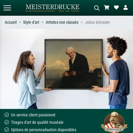
Accueil
Style d'art
Artistes non classés
Julius Schrader
Recherche standard
Recherche d'images IA
Recherchez par artiste, titre ou style –
Décrivez la scène – ex. prairie verte,
ex. Monet, Nuit étoilée,
abstrait avec beaucoup de rouge,
impressionnisme, vague de Hokusai,
tableau sombre, nu debout près d'un
nu.
arbre.
Un service client passionné
Tirages d'art de qualité muséale
Options de personnalisation disponibles