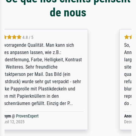
de nous
4.8 / 5
So, I ordered a large print of The
Annunciation by Fra Angelico from a very
large and popular American "art/poster"
site advertising giclee print quality. The
quality for a large print was atrocious. They
refunded me when I sent pictures of the
blurry print vs. a Wikipedia commons
representation. They stated they couldn't
do ...
Anonym
@
ProvenExpert
December 4, 2025