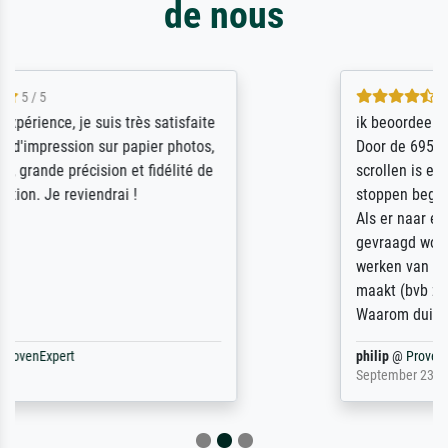
de nous
4.5 / 5
ik beoordeel Meisterdrucke zeer positief.
Door de 69505 beschikbare kunstenaars
scrollen is echter onbegonnen werk (na
stoppen begint het weer van voor af aan).
Als er naar een bepaalde kunstenaar
gevraagd wordt krijg je ook een aantal
werken van andere wat het onoverzichtelijk
maakt (bvb zoek Ros = ook Rops, Rose etc).
Waarom duidt u ...
philip
@
ProvenExpert
September 23, 2025