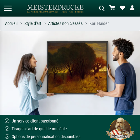
Accueil
Style d'art
Artistes non classés
Karl Haider
Recherche standard
Recherche d'images IA
Recherchez par artiste, titre ou style –
Décrivez la scène – ex. prairie verte,
ex. Monet, Nuit étoilée,
abstrait avec beaucoup de rouge,
impressionnisme, vague de Hokusai,
tableau sombre, nu debout près d'un
nu.
arbre.
Un service client passionné
Tirages d'art de qualité muséale
Options de personnalisation disponibles