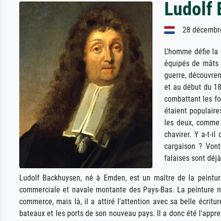
Ludolf
28 décembre
L'homme défie la 
équipés de mâts e
guerre, découvren
et au début du 18
combattant les fo
étaient populaire
les deux, comme 
chavirer. Y a-t-il
cargaison ? Vont-
falaises sont déj
Ludolf Backhuysen, né à Emden, est un maître de la peintur
commerciale et navale montante des Pays-Bas. La peinture n'
commerce, mais là, il a attiré l'attention avec sa belle écrit
bateaux et les ports de son nouveau pays. Il a donc été l'appr