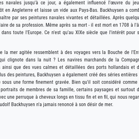
les navales jusqu'à ce jour, a également influencé l'œuvre du je
tôt en Angleterre et laisse un vide aux Pays-Bas. Backhuysen a com
naître par ses peintures navales vivantes et détaillées. Après quelq
ulaire de sa profession. Même après sa mort - il est mort en 1708 à l'
ans toute l'Europe. Ce n'est qu'au XIXe siècle que l'intérêt pour 
 la mer agitée ressemblent à des voyages vers la Bouche de l'En
 qui clignote dans la nuit ? Les navires marchands de la Compag
s ainsi que des vues calmes et détaillées des ports hollandais et 
plus des peintures, Backhuysen a également créé des séries entières
é sous une forme finement gravée. Bien qu'il soit considéré comme
s portraits de membres de sa famille, certains paysages et surtout 
vec une perruque à cheveux longs en tissu fin et en fil, qui nous rega
Ludolf Backhuysen n'a jamais renoncé à son désir de mer.