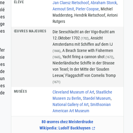
une
ÉLÈVE
Jan Claesz Rietschoof
,
Abraham Storck
,
Aernout Smit
,
Pieter Coopse
, Michiel
blé
Maddersteg, Hendrik Rietschoof, Antoni
ues
Rutgers
âge
ses
ŒUVRES MAJEURES
Die Seeschlacht an der Vigo-Bucht am
12.Oktober 1702
, Ansicht
(1702)
Amsterdams mit Schiffen auf dem IJ
fer
, A Beach Scene with Fishermen
(1666)
, Yacht firing a cannon shot
,
nie
(1665)
(1672)
Niederländische Schiffe in der Strasse
des
von Texel; In der Mitte der 'Gouden
 de
Leeuw,' Flaggschiff von Cornelis Tromp
 un
(1671)
des
MUSÉES
Cleveland Museum of Art
,
Staatliche
rde
Museen zu Berlin
,
Staedel Museum
,
National Gallery of Art
,
Smithsonian
American Art Museum
80 œuvres chez Meisterdrucke
Wikipedia: Ludolf Backhuysen