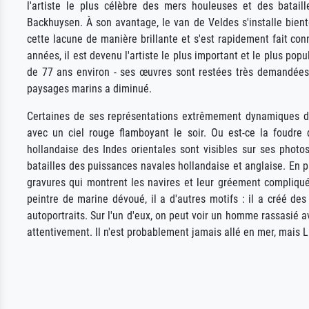
l'artiste le plus célèbre des mers houleuses et des batail
Backhuysen. À son avantage, le van de Veldes s'installe bien
cette lacune de manière brillante et s'est rapidement fait con
années, il est devenu l'artiste le plus important et le plus pop
de 77 ans environ - ses œuvres sont restées très demandées d
paysages marins a diminué.
Certaines de ses représentations extrêmement dynamiques de
avec un ciel rouge flamboyant le soir. Ou est-ce la foudre
hollandaise des Indes orientales sont visibles sur ses photo
batailles des puissances navales hollandaise et anglaise. En 
gravures qui montrent les navires et leur gréement compliqu
peintre de marine dévoué, il a d'autres motifs : il a créé de
autoportraits. Sur l'un d'eux, on peut voir un homme rassasié a
attentivement. Il n'est probablement jamais allé en mer, mais 