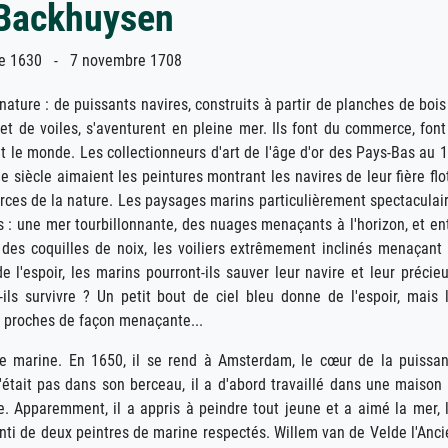
 Backhuysen
 1630 - 7 novembre 1708
nature : de puissants navires, construits à partir de planches de bois
t de voiles, s'aventurent en pleine mer. Ils font du commerce, font
t le monde. Les collectionneurs d'art de l'âge d'or des Pays-Bas au 
e siècle aimaient les peintures montrant les navires de leur fière flo
rces de la nature. Les paysages marins particulièrement spectaculai
s : une mer tourbillonnante, des nuages menaçants à l'horizon, et en
des coquilles de noix, les voiliers extrêmement inclinés menaçant
 de l'espoir, les marins pourront-ils sauver leur navire et leur précie
ils survivre ? Un petit bout de ciel bleu donne de l'espoir, mais 
à proches de façon menaçante...
e marine. En 1650, il se rend à Amsterdam, le cœur de la puissa
était pas dans son berceau, il a d'abord travaillé dans une maison
ure. Apparemment, il a appris à peindre tout jeune et a aimé la mer, 
enti de deux peintres de marine respectés. Willem van de Velde l'Anci