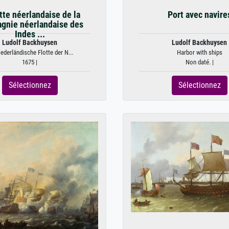
otte néerlandaise de la
Port avec navire
gnie néerlandaise des
Indes ...
Ludolf Backhuysen
Ludolf Backhuysen
iederländische Flotte der N...
Harbor with ships
1675 |
Non daté. |
Sélectionnez
Sélectionnez