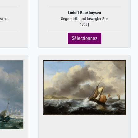
Ludolf Backhuysen
a o...
Segelschiffe auf bewegter See
1706 |
Sélectionnez