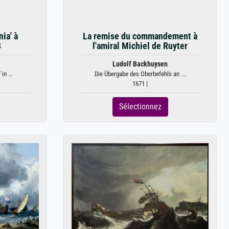
nia' à
La remise du commandement à
8
l'amiral Michiel de Ruyter
Ludolf Backhuysen
in ...
Die Übergabe des Oberbefehls an ...
1671 |
Sélectionnez