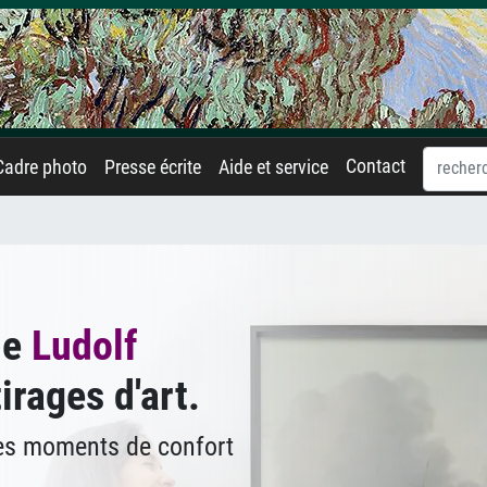
Contact
Cadre photo
Presse écrite
Aide et service
de
Ludolf
irages d'art.
des moments de confort