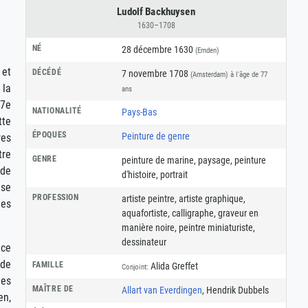
Ludolf Backhuysen
1630–1708
NÉ
28 décembre 1630
(Emden)
 et
DÉCÉDÉ
7 novembre 1708
(Amsterdam)
à l'âge de 77
 la
ans
17e
NATIONALITÉ
Pays-Bas
tte
ÉPOQUES
Peinture de genre
res
tre
GENRE
peinture de marine
,
paysage
,
peinture
 de
d'histoire
,
portrait
use
PROFESSION
artiste peintre
,
artiste graphique
,
les
aquafortiste
,
calligraphe
,
graveur en
manière noire
,
peintre miniaturiste
,
dessinateur
nce
 de
FAMILLE
Alida Greffet
Conjoint:
les
MAÎTRE DE
Allart van Everdingen
, Hendrik Dubbels
en,