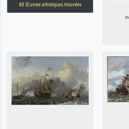
80 Œuvres artistiques trouvées
St