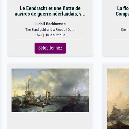
Le Eendracht et une flotte de
La fl
navires de guerre néerlandais, v...
Compa
Ludolf Backhuysen
The Eendracht and a Fleet of Dut...
Die n
1675 | Huile sur toile
Sélectionnez