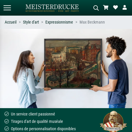
Accueil
Style d'art
Expressionnisme
Max Beckmann
Recherche standard
Recherche d'images IA
Recherchez par artiste, titre ou style –
Décrivez la scène – ex. prairie verte,
ex. Monet, Nuit étoilée,
abstrait avec beaucoup de rouge,
impressionnisme, vague de Hokusai,
tableau sombre, nu debout près d'un
nu.
arbre.
Un service client passionné
Tirages d'art de qualité muséale
Options de personnalisation disponibles