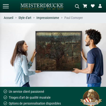
Accueil
Style d'art
Impressionnisme
Paul Cornoyer
Recherche standard
Recherche d'images IA
Recherchez par artiste, titre ou style –
Décrivez la scène – ex. prairie verte,
ex. Monet, Nuit étoilée,
abstrait avec beaucoup de rouge,
impressionnisme, vague de Hokusai,
tableau sombre, nu debout près d'un
nu.
arbre.
Un service client passionné
Tirages d'art de qualité muséale
Options de personnalisation disponibles