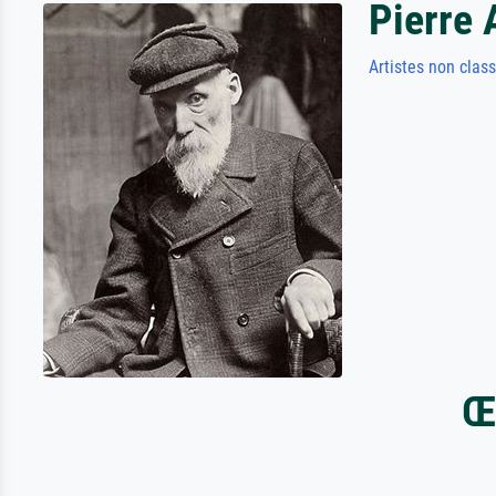
Pierre 
Artistes non clas
Œ