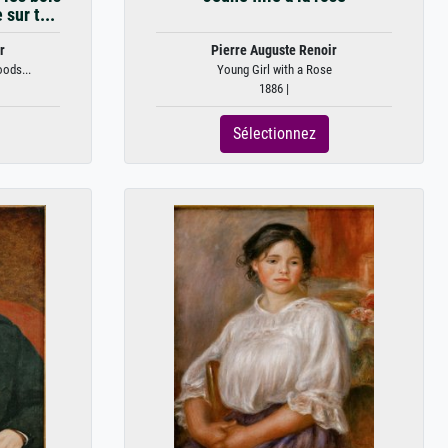
sur t...
r
Pierre Auguste Renoir
oods...
Young Girl with a Rose
1886 |
Sélectionnez