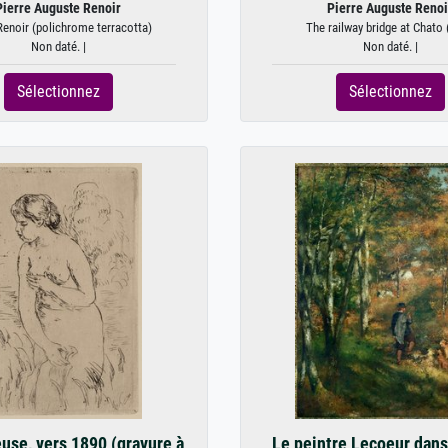
Pierre Auguste Renoir
Pierre Auguste Renoi
enoir (polichrome terracotta)
The railway bridge at Chato (
Non daté. |
Non daté. |
Sélectionnez
Sélectionnez
use, vers 1890 (gravure à
Le peintre Lecoeur dans