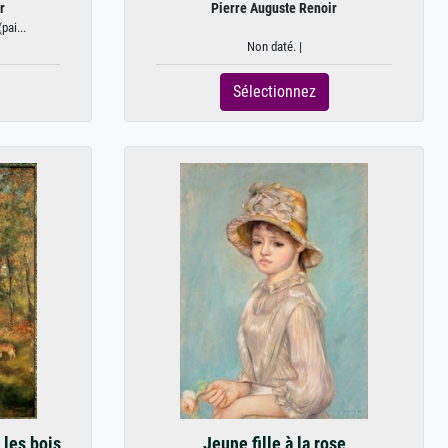
r
Pierre Auguste Renoir
pai...
Non daté. |
Sélectionnez
 les bois
Jeune fille à la rose