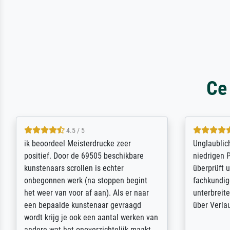
Ce
5 / 5
Die Zufriedenheit ist auch nicht dadurch
Excellent 
getrübt, dass das Bild entgegen einer
selection,
angegebenen Lieferanschrift (sollte
were easy, 
eine Überraschung für die normannische
the item it
Ehefrau sein zum Hochzeits- gleichzeitig
am based i
auch Geburtstag sein) doch nach zu
searching f
Hause zugestellt wurde.
impressed 
quality.