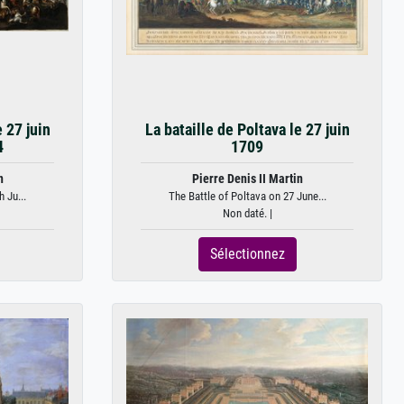
e 27 juin
La bataille de Poltava le 27 juin
4
1709
n
Pierre Denis II Martin
 Ju...
The Battle of Poltava on 27 June...
Non daté. |
Sélectionnez