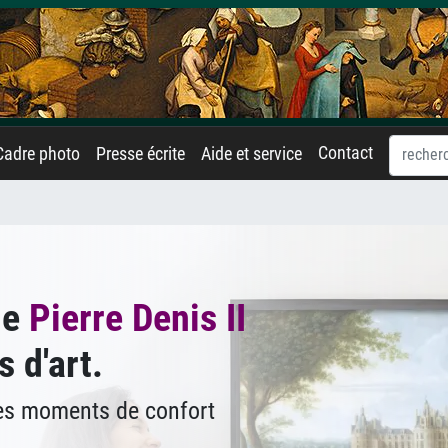
Contact
Cadre photo
Presse écrite
Aide et service
de
Pierre Denis II
 d'art.
des moments de confort