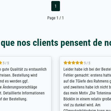
1
Page 1 / 1
 que nos clients pensent de n
5 / 5
5 / 5
/ Highly recommended. The
The team at Meisterdrucke st
 ordering and payment process
meet its clients demands, an
shipping was efficient and
expert advice on how to obtai
self exceeds expectations. I
results for the prints request
n the UK and found the site
client. The company has a va
or a specific print - I am very
repertoire of prints to choose
with the service and the
will provide excellent service
regards to prints which are no