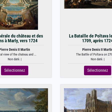
érale du château et des
La Bataille de Poltava l
ins à Marly, vers 1724
1709, après 172
Pierre Denis II Martin
Pierre Denis II Marti
al view of the chateau and ...
The Battle of Poltava on 27th
Non daté. |
Non daté. |
Sélectionnez
Sélectionnez