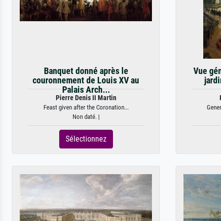
Banquet donné après le
Vue gén
couronnement de Louis XV au
jard
Palais Arch...
Pierre Denis II Martin
Feast given after the Coronation...
Gener
Non daté. |
Sélectionnez