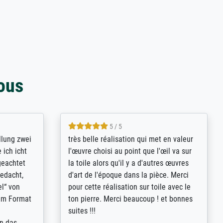
ous
5 / 5
rives to
eine große Auswahl an Bildern und
d provides
deren Reproduktionsmöglichkeiten;
n the best
wurde sehr gut durch die einzelnen
ed by the
Bestellkriterien geführt, verständliche
st
Erklärungen, z.B. mit Bilddarstellungen,
 from, and
werde auf jeden Fall meine guten
 also with
Erfahrungen weitergeben.
t in that