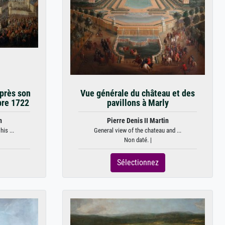
près son
Vue générale du château et des
bre 1722
pavillons à Marly
n
Pierre Denis II Martin
is ...
General view of the chateau and ...
Non daté. |
Sélectionnez