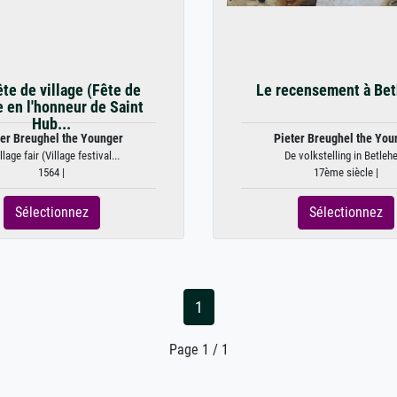
ête de village (Fête de
Le recensement à Be
e en l'honneur de Saint
Hub...
ter Breughel the Younger
Pieter Breughel the You
llage fair (Village festival...
De volkstelling in Betle
1564 |
17ème siècle |
Sélectionnez
Sélectionnez
1
Page 1 / 1