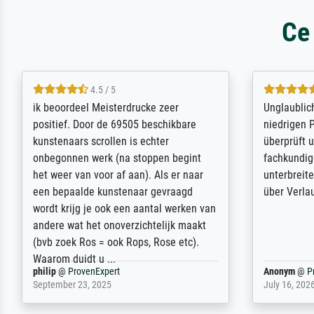
Ce
5 / 5
Die Zufriedenheit ist auch nicht dadurch
Excellent 
getrübt, dass das Bild entgegen einer
selection,
angegebenen Lieferanschrift (sollte
were easy, 
eine Überraschung für die normannische
the item it
Ehefrau sein zum Hochzeits- gleichzeitig
am based i
auch Geburtstag sein) doch nach zu
searching f
Hause zugestellt wurde.
impressed 
quality.
Jürgen
@
ProvenExpert
SJL
@
Prove
April 22, 2026
December 2,