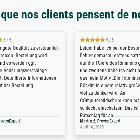
 que nos clients pensent de n
5 / 5
5 / 5
/ Highly recommended. The
The team at Meisterdrucke st
 ordering and payment process
meet its clients demands, an
shipping was efficient and
expert advice on how to obtai
self exceeds expectations. I
results for the prints request
n the UK and found the site
client. The company has a va
or a specific print - I am very
repertoire of prints to choose
with the service and the
will provide excellent service
regards to prints which are no
repertoire. Highly recommen
nExpert
Anonym
@
ProvenExpert
 2025
April 22, 2026