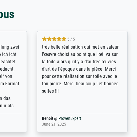
ous
5 / 5
rives to
eine große Auswahl an Bildern und
d provides
deren Reproduktionsmöglichkeiten;
n the best
wurde sehr gut durch die einzelnen
ed by the
Bestellkriterien geführt, verständliche
st
Erklärungen, z.B. mit Bilddarstellungen,
 from, and
werde auf jeden Fall meine guten
 also with
Erfahrungen weitergeben.
t in that
ded!
Anonym
@
ProvenExpert
May 13, 2026