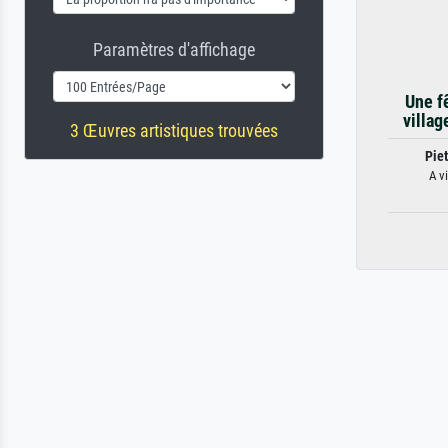
Paramètres d'affichage
Une f
villag
3 Œuvres artistiques trouvées
Pie
A vi