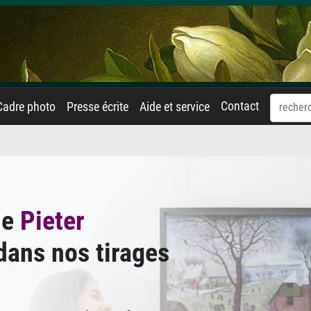
Contact
Cadre photo
Presse écrite
Aide et service
de
Pieter
ans nos tirages