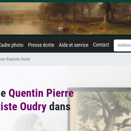
Contact
Cadre photo
Presse écrite
Aide et service
Jean Baptiste Oudry
de
Quentin Pierre
tiste Oudry
dans