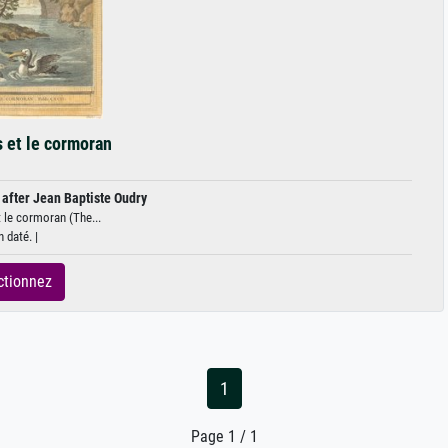
 et le cormoran
 after Jean Baptiste Oudry
 le cormoran (The...
 daté. |
ctionnez
1
Page 1 / 1