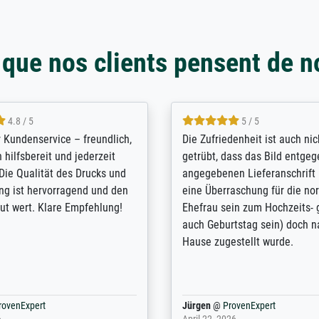
 que nos clients pensent de n
5 / 5
4.8 / 5
innerungsbuch mit der
Hervorragende Qualität. Man 
eines Großvaters aus dem 1.
vieles anpassen lassen, wie z
enötigte ich ein
Randentfernung, Farbe, Hellig
lles Bild. Das habe ich bei
Kontrast und Weiteres. Sehr 
nden. Bei der Auswahl der
Kontaktperson per Mail. Das B
-Qualität wurde ich sehr gut
Kunstdruck) wurde sehr gut ve
 beraten. Der Versand mit
sehr starke Papprolle mit Pla
ppe war perfekt. Ich bin sehr
und innen mit Papierknüllern 
und empfehle Sie gerne
Zwischenräumen gefüllt. Einzig
en ...
ovenExpert
Anonym
@
ProvenExpert