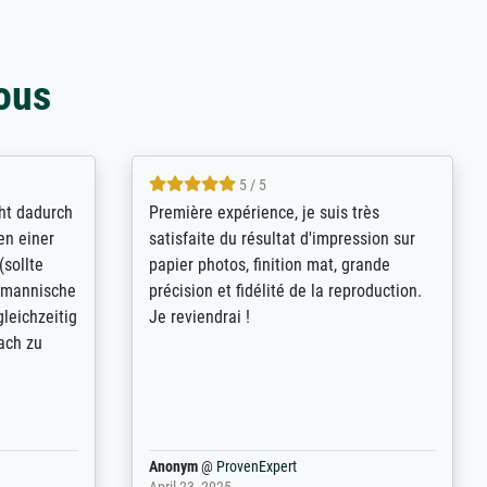
ous
4.8 / 5
kann sich
Qualité absolument irréprochable.
.B.:
Extraordinaire diversité des thèmes
keit,
abordés et personnalisation des
freundliche
demandes (recadrage, réajustement des
ild (ein
couleurs). Relation clientèle parfaite.
rpackt -
Transport, réception sans aucun
stikdeckeln
problème. Merci à toute l'équipe ! Hervé
in den
 der P...
Anonym
@
ProvenExpert