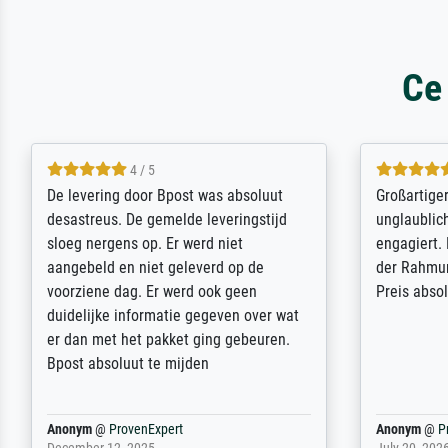
Ce
5 / 5
Sehr gute Qualität des Leinwanddrucks
Für ein Er
und des Rahmens! Unser Bild wurde
Feldpost m
sehr sorgfältig und sicher verpackt, so
Weltkrieg b
dass es unbeschadet bei uns ankam. Es
ausdrucksvo
wird nicht unser letzter Meisterdruck
Ihnen gefu
sein. Vielen Dank!
Fotopapier
am Telefon
stabiler Pa
zufrieden 
weiter. Viel
Reinhold,
@
ProvenExpert
Margot
@
Pr