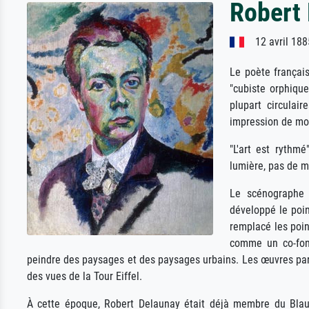
Robert
12 avril 188
Le poète françai
"cubiste orphique
plupart circulai
impression de mo
"L'art est rythmé
lumière, pas de 
Le scénographe 
développé le poin
remplacé les poin
comme un co-fond
peindre des paysages et des paysages urbains. Les œuvres par
des vues de la Tour Eiffel.
À cette époque, Robert Delaunay était déjà membre du Blauer