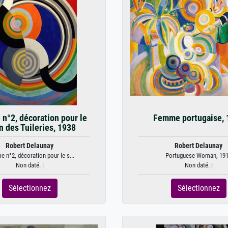
n°2, décoration pour le
Femme portugaise, 
n des Tuileries, 1938
Robert Delaunay
Robert Delaunay
e n°2, décoration pour le s...
Portuguese Woman, 19
Non daté. |
Non daté. |
Sélectionnez
Sélectionnez