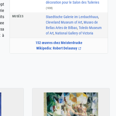
décoration pour le Salon des Tuileries
ept
(1938)
rie
its
MUSÉES
Staedtische Galerie im Lenbachhaus
,
Cleveland Museum of Art
,
Museo de
lee
Bellas Artes de Bilbao
,
Toledo Museum
 sa
of Art
,
National Gallery of Victoria
t à
152 œuvres chez Meisterdrucke
Wikipedia: Robert Delaunay