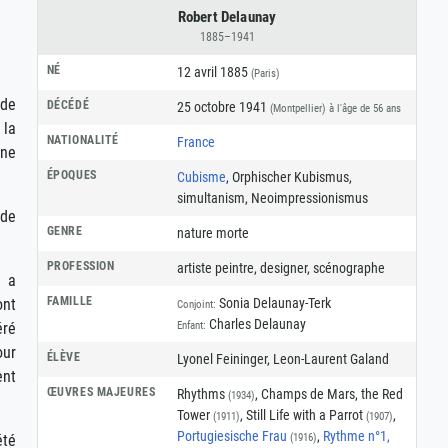
Robert Delaunay
1885–1941
NÉ
12 avril 1885
(Paris)
 de
DÉCÉDÉ
25 octobre 1941
(Montpellier)
à l'âge de 56 ans
 la
NATIONALITÉ
France
une
ÉPOQUES
Cubisme
, Orphischer Kubismus,
simultanism, Neoimpressionismus
 de
GENRE
nature morte
PROFESSION
artiste peintre
,
designer
,
scénographe
t a
FAMILLE
Sonia Delaunay-Terk
ont
Conjoint:
Charles Delaunay
Enfant:
éré
our
ÉLÈVE
Lyonel Feininger, Leon-Laurent Galand
ent
ŒUVRES MAJEURES
Rhythms
, Champs de Mars, the Red
(1934)
Tower
, Still Life with a Parrot
,
(1911)
(1907)
Portugiesische Frau
,
Rythme n°1,
(1916)
été