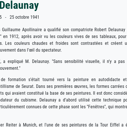
 Delaunay
5 - 25 octobre 1941
s Guillaume Apollinaire a qualifié son compatriote Robert Delaunay
" en 1912, après avoir vu les couleurs vives de ses tableaux, pour
res. Les couleurs chaudes et froides sont contrastées et créent 
uvement dans l'œil du spectateur.
", a expliqué M. Delaunay. "Sans sensibilité visuelle, il n'y a pas
mouvement."
de formation s'était tourné vers la peinture en autodidacte e
tillisme de Seurat. Dans ses premières œuvres, les formes carrées 
ts qui avaient constitué la base de ses peintures. Il est donc consid
ateur du cubisme. Delaunay a d'abord utilisé cette technique p
ticulièrement connues de cette phase sont les "Fenêtres", qui montr
 Reiter à Munich, et l'une de ses peintures de la Tour Eiffel a 