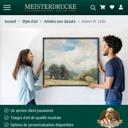
Accueil
Style d'art
Artistes non classés
Robert W. Little
Recherche standard
Recherche d'images IA
Recherchez par artiste, titre ou style –
Décrivez la scène – ex. prairie verte,
ex. Monet, Nuit étoilée,
abstrait avec beaucoup de rouge,
impressionnisme, vague de Hokusai,
tableau sombre, nu debout près d'un
nu.
arbre.
Un service client passionné
Tirages d'art de qualité muséale
Options de personnalisation disponibles