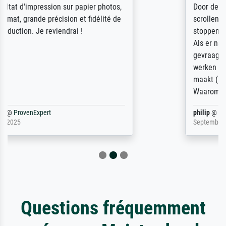
Door de 69505 beschikbare kunstenaars
scrollen is echter onbegonnen werk (na
stoppen begint het weer van voor af aan).
Als er naar een bepaalde kunstenaar
gevraagd wordt krijg je ook een aantal
werken van andere wat het onoverzichtelijk
maakt (bvb zoek Ros = ook Rops, Rose etc).
Waarom duidt u ...
philip
@
ProvenExpert
September 23, 2025
Questions fréquemment