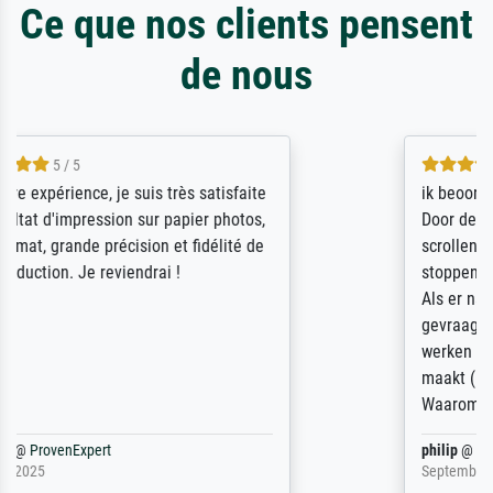
Ce que nos clients pensent
de nous
4.5 / 5
ik beoordeel Meisterdrucke zeer positief.
Door de 69505 beschikbare kunstenaars
scrollen is echter onbegonnen werk (na
stoppen begint het weer van voor af aan).
Als er naar een bepaalde kunstenaar
gevraagd wordt krijg je ook een aantal
werken van andere wat het onoverzichtelijk
maakt (bvb zoek Ros = ook Rops, Rose etc).
Waarom duidt u ...
philip
@
ProvenExpert
September 23, 2025