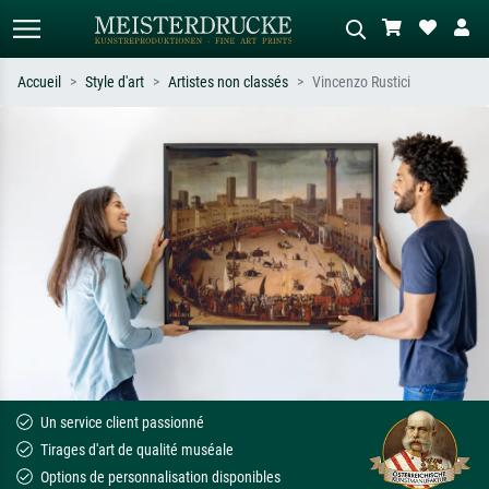
Accueil
Style d'art
Artistes non classés
Vincenzo Rustici
Recherche standard
Recherche d'images IA
Recherchez par artiste, titre ou style –
Décrivez la scène – ex. prairie verte,
ex. Monet, Nuit étoilée,
abstrait avec beaucoup de rouge,
impressionnisme, vague de Hokusai,
tableau sombre, nu debout près d'un
nu.
arbre.
Un service client passionné
Tirages d'art de qualité muséale
Options de personnalisation disponibles