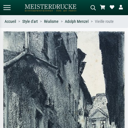
Accueil
Style d'art
Réalisme
Adolph Menzel
Vieille route
Recherche standard
Recherche d'images IA
Recherchez par artiste, titre ou style –
Décrivez la scène – ex. prairie verte,
ex. Monet, Nuit étoilée,
abstrait avec beaucoup de rouge,
impressionnisme, vague de Hokusai,
tableau sombre, nu debout près d'un
nu.
arbre.