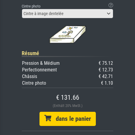
Cintre photo
Cintre à image dentelée
Résumé
Pression & Médium
€ 75.12
Perfectionnement
€ 12.73
Châssis
€ 42.71
Cintre photo
€ 1.10
€ 131.66
(Enthält 20% MwSt.)
dans le panier