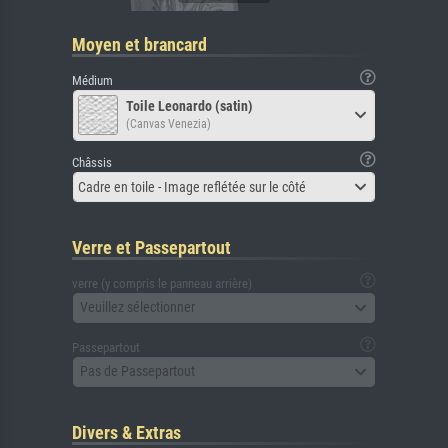
Moyen et brancard
Médium
Toile Leonardo (satin)
(Canvas Venezia)
Châssis
Cadre en toile - Image reflétée sur le côté
Verre et Passepartout
verre (y compris le panneau arrière)
Veuillez sélectionner
Passepartout
Pas de Passepartout
Divers & Extras