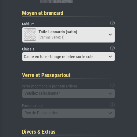
Moyen et brancard
Médium
Toile Leonardo (satin)
(Canvas Venezia)
Châssis
Cadre en toile - Image reflétée sur le côté
Verre et Passepartout
verre (y compris le panneau arrière)
Veuillez sélectionner
Passepartout
Pas de Passepartout
Divers & Extras