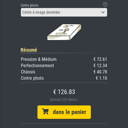
Cintre photo
Cintre à image dentelée
Résumé
Pression & Médium
€ 72.61
Perfectionnement
€ 12.34
Châssis
€ 40.78
Cintre photo
€ 1.10
€ 126.83
(Enthält 20% MwSt.)
dans le panier