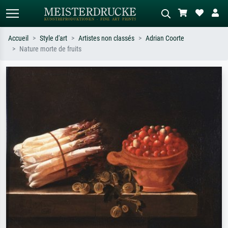
Accueil
Style d'art
Artistes non classés
Adrian Coorte
Nature morte de fruits
Recherche standard
Recherche d'images IA
Recherchez par artiste, titre ou style –
Décrivez la scène – ex. prairie verte,
ex. Monet, Nuit étoilée,
abstrait avec beaucoup de rouge,
impressionnisme, vague de Hokusai,
tableau sombre, nu debout près d'un
nu.
arbre.