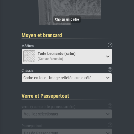
Moyen et brancard
Médium
Toile Leonardo (satin)
(Canvas Venezia)
Châssis
Cadre en toile - Image reflétée sur le côté
Verre et Passepartout
verre (y compris le panneau arrière)
Veuillez sélectionner
Passepartout
Pas de Passepartout