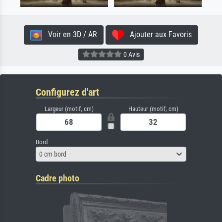
Voir en 3D / AR
Ajouter aux Favoris
0 Avis
Configurez d'art
Largeur (motif, cm)
Hauteur (motif, cm)
Bord
0 cm bord
Cadre photo