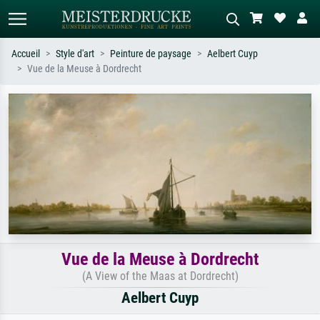
Accueil
Style d'art
Peinture de paysage
Aelbert Cuyp
Vue de la Meuse à Dordrecht
Recherche standard
Recherche d'images IA
Recherchez par artiste, titre ou style –
Décrivez la scène – ex. prairie verte,
ex. Monet, Nuit étoilée,
abstrait avec beaucoup de rouge,
impressionnisme, vague de Hokusai,
tableau sombre, nu debout près d'un
nu.
arbre.
Vue de la Meuse à Dordrecht
(A View of the Maas at Dordrecht)
Aelbert Cuyp