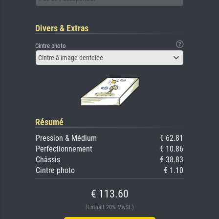
Divers & Extras
Cintre photo
Cintre à image dentelée
Résumé
Pression & Médium
€ 62.81
Perfectionnement
€ 10.86
Châssis
€ 38.83
Cintre photo
€ 1.10
€ 113.60
(Enthält 20% MwSt.)