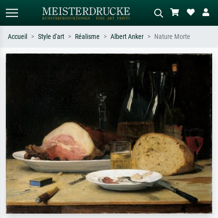
Accueil
Style d'art
Réalisme
Albert Anker
Nature Morte
Recherche standard
Recherche d'images IA
Recherchez par artiste, titre ou style –
Décrivez la scène – ex. prairie verte,
ex. Monet, Nuit étoilée,
abstrait avec beaucoup de rouge,
impressionnisme, vague de Hokusai,
tableau sombre, nu debout près d'un
nu.
arbre.