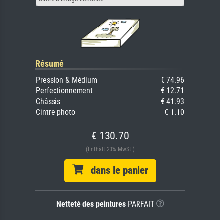
Résumé
Pression & Médium
€ 74.96
Perfectionnement
€ 12.71
Châssis
€ 41.93
Cintre photo
€ 1.10
€ 130.70
(Enthält 20% MwSt.)
dans le panier
Netteté des peintures
PARFAIT