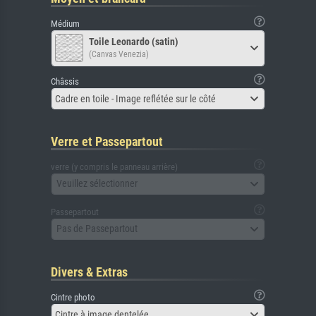
Médium
Toile Leonardo (satin)
(Canvas Venezia)
Châssis
Cadre en toile - Image reflétée sur le côté
Verre et Passepartout
verre (y compris le panneau arrière)
Veuillez sélectionner
Passepartout
Pas de Passepartout
Divers & Extras
Cintre photo
Cintre à image dentelée