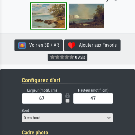
Voir en 3D / AR
Ajouter aux Favoris
0 Avis
Configurez d'art
Largeur (motif, cm)
Hauteur (motif, cm)
Bord
0 cm bord
Cadre photo