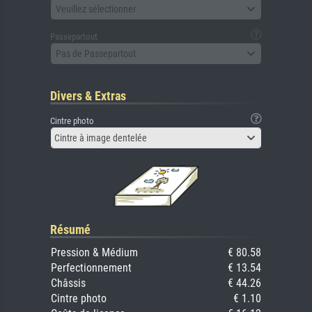
Veuillez sélectionner
Passepartout
Pas de Passepartout
Divers & Extras
Cintre photo
Cintre à image dentelée
Résumé
Pression & Médium
€ 80.58
Perfectionnement
€ 13.54
Châssis
€ 44.26
Cintre photo
€ 1.10