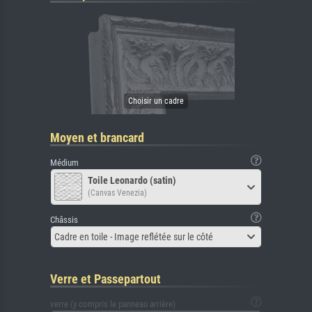
Moyen et brancard
Médium
Toile Leonardo (satin)
(Canvas Venezia)
Châssis
Cadre en toile - Image reflétée sur le côté
Verre et Passepartout
verre (y compris le panneau arrière)