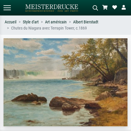
Accueil
Style d'art
Art américain
Albert Bierstadt
Chutes du Niagara avec Terrapin Tower, c.1869
Recherche standard
Recherche d'images IA
Recherchez par artiste, titre ou style –
Décrivez la scène – ex. prairie verte,
ex. Monet, Nuit étoilée,
abstrait avec beaucoup de rouge,
impressionnisme, vague de Hokusai,
tableau sombre, nu debout près d'un
nu.
arbre.