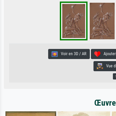
Voir en 3D / AR
Ajouter 
Vue de 
Œuvres