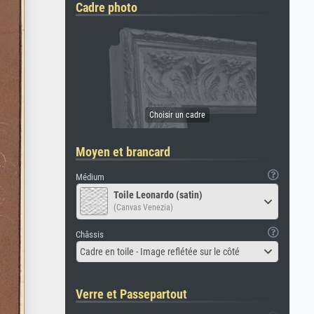
Cadre photo
Moyen et brancard
Médium
Toile Leonardo (satin)
(Canvas Venezia)
Châssis
Cadre en toile - Image reflétée sur le côté
Verre et Passepartout