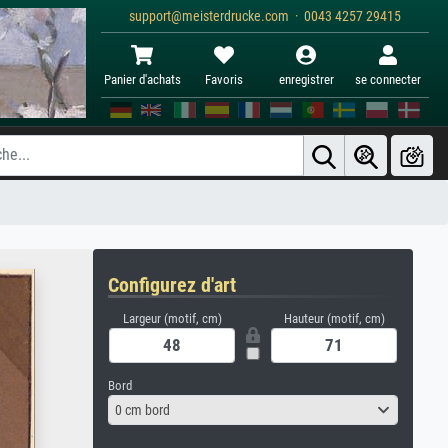
support@meisterdrucke.com · 0043 4257 29415
Panier d'achats
Favoris
enregistrer
se connecter
Configurez d'art
Largeur (motif, cm)
Hauteur (motif, cm)
Bord
0 cm bord