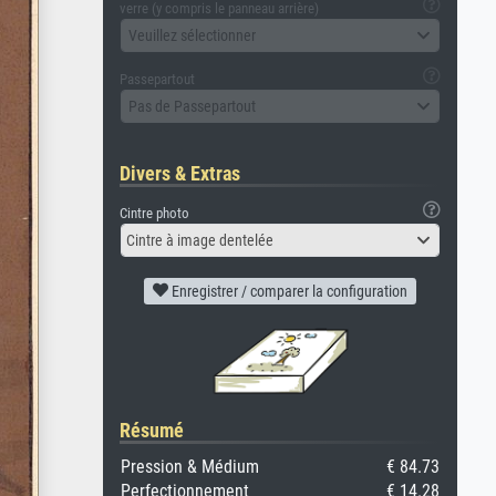
verre (y compris le panneau arrière)
Veuillez sélectionner
Passepartout
Pas de Passepartout
Divers & Extras
Cintre photo
Cintre à image dentelée
Enregistrer / comparer la configuration
Résumé
Pression & Médium
€ 84.73
Perfectionnement
€ 14.28