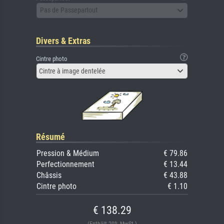
Pas de Passepartout
Divers & Extras
Cintre photo
Cintre à image dentelée
Résumé
Pression & Médium
€ 79.86
Perfectionnement
€ 13.44
Châssis
€ 43.88
Cintre photo
€ 1.10
€ 138.29
(Enthält 20% MwSt.)