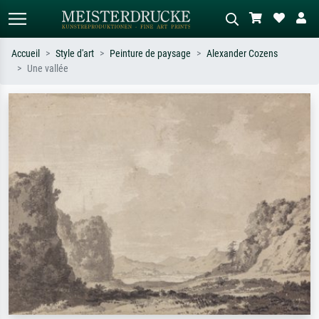
Accueil
Style d'art
Peinture de paysage
Alexander Cozens
Une vallée
Recherche standard
Recherche d'images IA
Recherchez par artiste, titre ou style –
Décrivez la scène – ex. prairie verte,
ex. Monet, Nuit étoilée,
abstrait avec beaucoup de rouge,
impressionnisme, vague de Hokusai,
tableau sombre, nu debout près d'un
nu.
arbre.