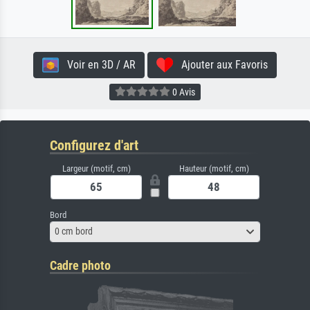
Voir en 3D / AR
Ajouter aux Favoris
0 Avis
Configurez d'art
Largeur (motif, cm)
Hauteur (motif, cm)
Bord
0 cm bord
Cadre photo