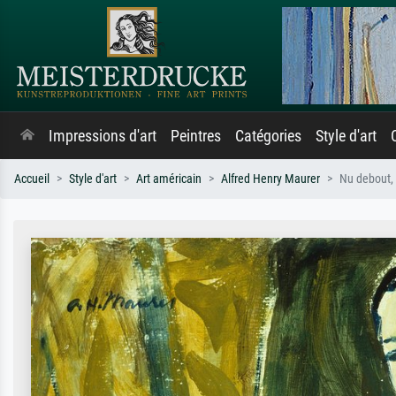
Impressions d'art
Peintres
Catégories
Style d'art
Accueil
Style d'art
Art américain
Alfred Henry Maurer
Nu debout,