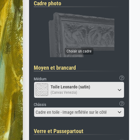
Cadre photo
Moyen et brancard
Médium
Toile Leonardo (satin)
(Canvas Venezia)
Châssis
Cadre en toile - Image reflétée sur le côté
Verre et Passepartout