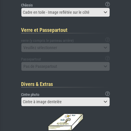
Châssis
Cadre en toile - Image reflétée sur le côté
Verre et Passepartout
verre (y compris le panneau arrière)
Veuillez sélectionner
Passepartout
Pas de Passepartout
Divers & Extras
Cintre photo
Cintre à image dentelée