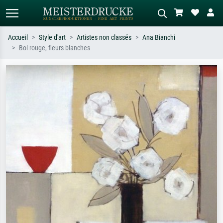
Accueil
Style d'art
Artistes non classés
Ana Bianchi
Bol rouge, fleurs blanches
Recherche standard
Recherche d'images IA
Recherchez par artiste, titre ou style –
Décrivez la scène – ex. prairie verte,
ex. Monet, Nuit étoilée,
abstrait avec beaucoup de rouge,
impressionnisme, vague de Hokusai,
tableau sombre, nu debout près d'un
nu.
arbre.