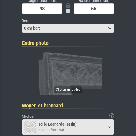
Largeur (motif, cm)
Hauteur (motif, cm)
Bord
0 cm bord
Cadre photo
Moyen et brancard
Médium
Toile Leonardo (satin)
(Canvas Venezia)