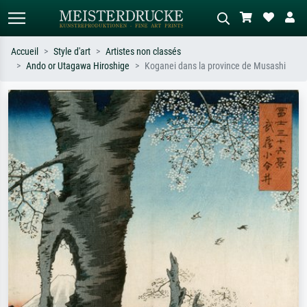
Accueil
Style d'art
Artistes non classés
Ando or Utagawa Hiroshige
Koganei dans la province de Musashi
Recherche standard
Recherche d'images IA
Recherchez par artiste, titre ou style –
Décrivez la scène – ex. prairie verte,
ex. Monet, Nuit étoilée,
abstrait avec beaucoup de rouge,
impressionnisme, vague de Hokusai,
tableau sombre, nu debout près d'un
nu.
arbre.