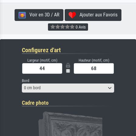
Voir en 3D / AR
Ajouter aux Favoris
0 Avis
Configurez d'art
Largeur (motif, cm)
Hauteur (motif, cm)
Bord
0 cm bord
Cadre photo