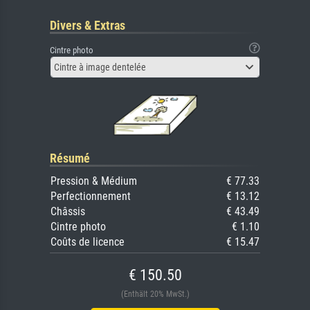
Divers & Extras
Cintre photo
Cintre à image dentelée
Résumé
Pression & Médium
€ 77.33
Perfectionnement
€ 13.12
Châssis
€ 43.49
Cintre photo
€ 1.10
Coûts de licence
€ 15.47
€ 150.50
(Enthält 20% MwSt.)