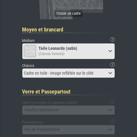
Moyen et brancard
Médium
Toile Leonardo (satin)
(Canvas Venezia)
Châssis
Cadre en toile - Image reflétée sur le côté
Verre et Passepartout
verre (y compris le panneau arrière)
Veuillez sélectionner
Passepartout
Pas de Passepartout