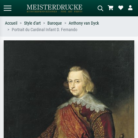
Accueil
Style d'art
Baroque
Anthony van Dyck
Portrait du Cardinal Infant D. Fernando
Recherche standard
Recherche d'images IA
Recherchez par artiste, titre ou style –
Décrivez la scène – ex. prairie verte,
ex. Monet, Nuit étoilée,
abstrait avec beaucoup de rouge,
impressionnisme, vague de Hokusai,
tableau sombre, nu debout près d'un
nu.
arbre.