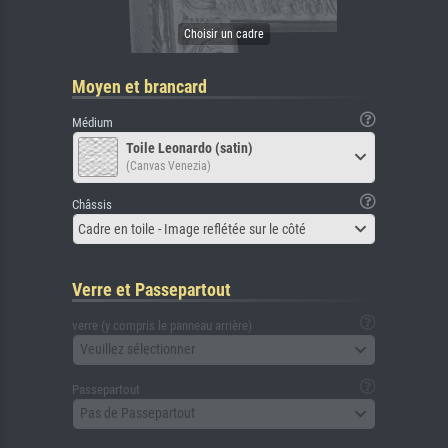
Moyen et brancard
Médium
Toile Leonardo (satin)
(Canvas Venezia)
Châssis
Cadre en toile - Image reflétée sur le côté
Verre et Passepartout
verre (y compris le panneau arrière)
Veuillez sélectionner
Passepartout
Pas de Passepartout