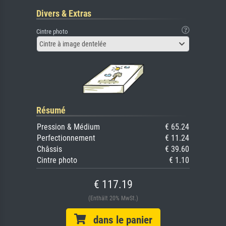
Divers & Extras
Cintre photo
Cintre à image dentelée
Résumé
Pression & Médium
€ 65.24
Perfectionnement
€ 11.24
Châssis
€ 39.60
Cintre photo
€ 1.10
€ 117.19
(Enthält 20% MwSt.)
dans le panier