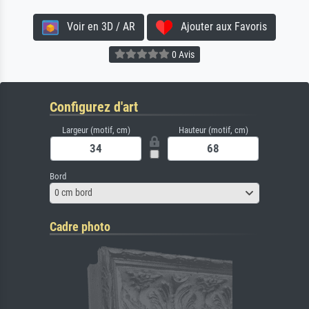
Voir en 3D / AR
Ajouter aux Favoris
0 Avis
Configurez d'art
Largeur (motif, cm)
Hauteur (motif, cm)
Bord
0 cm bord
Cadre photo