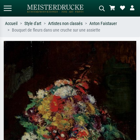
Accueil
Style d'art
Artistes non classés
Anton Faistauer
Bouquet de fleurs dans une cruche sur une assiette
Recherche standard
Recherche d'images IA
Recherchez par artiste, titre ou style –
Décrivez la scène – ex. prairie verte,
ex. Monet, Nuit étoilée,
abstrait avec beaucoup de rouge,
impressionnisme, vague de Hokusai,
tableau sombre, nu debout près d'un
nu.
arbre.