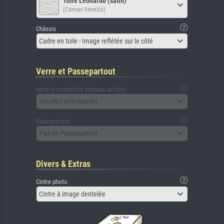
Toile Leonardo (satin)
(Canvas Venezia)
Châssis
Cadre en toile - Image reflétée sur le côté
Verre et Passepartout
verre (y compris le panneau arrière)
Veuillez sélectionner
Passepartout
Pas de Passepartout
Divers & Extras
Cintre photo
Cintre à image dentelée